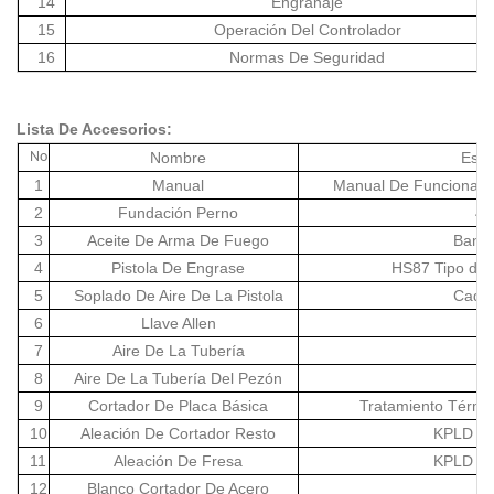
14
Engranaje
15
Operación Del Controlador
16
Normas De Seguridad
Lista De Accesorios:
No
Nombre
Espe
1
Manual
Manual De Funcionamie
2
Fundación Perno
45
3
Aceite De Arma De Fuego
Bangj
4
Pistola De Engrase
HS87 Tipo de 
5
Soplado De Aire De La Pistola
Cada 
6
Llave Allen
7
Aire De La Tubería
8
Aire De La Tubería Del Pezón
9
Cortador De Placa Básica
Tratamiento Térmi
10
Aleación De Cortador Resto
KPLD – 
11
Aleación De Fresa
KPLD – 
12
Blanco Cortador De Acero