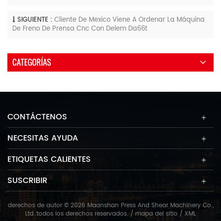
SIGUIENTE :
Cliente De Mexico Viene A Ordenar La Máquina
De Freno De Prensa Cnc Con Delem Da66t
CATEGORÍAS
CONTÁCTENOS
NECESITAS AYUDA
ETIQUETAS CALIENTES
SUSCRIBIR
derechos de autor © 2026 Maanshan Press And Shear Machinery Co.,
Ltd..todos los derechos reservados. /
mapa del sitio
/
XML