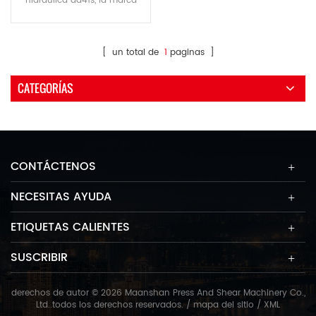
hidráulica da41s, la marca
delem es profesionalmente
confiable. tecnología de
servocontrol; pantalla de
[ un total de
1
paginas ]
cristal líquido de alta
luminosidad de 4.7 "con
CATEGORÍAS
interfaz en varios idiomas que
incluye chino; configuración
de parámetros de
herramientas, programación
de ángulo de flexión; se
CONTÁCTENOS
almacenan alrededor de 100
programas 7
NECESITAS AYUDA
ETIQUETAS CALIENTES
SUSCRIBIR
derechos de autor © 2026 Maanshan Press And Shear Machinery Co.,
Ltd..todos los derechos reservados. /
mapa del sitio
/
XML