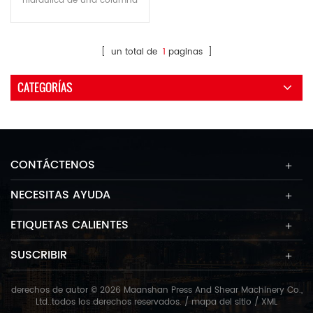
hidráulica de una columna
presenta una alta tenacidad,
alta velocidad y rendimiento
de guiado, lo que permite su
[ un total de
1
paginas ]
uso en la corrección de ejes y
perfiles, ajuste a presión para
CATEGORÍAS
revestimientos y ejes,
doblado, acuñado, y
cobertura y estiramiento de
dispositivos simples.
CONTÁCTENOS
NECESITAS AYUDA
ETIQUETAS CALIENTES
SUSCRIBIR
derechos de autor © 2026 Maanshan Press And Shear Machinery Co.,
Ltd..todos los derechos reservados. /
mapa del sitio
/
XML