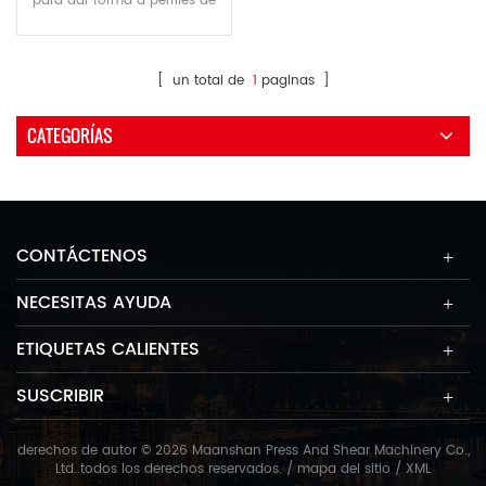
para dar forma a perfiles de
aluminio, acero plano, acero
cuadrado, acero redondo,
hierro angular, acero i, acero
[ un total de
1
paginas ]
h, tubos cuadrados, tubos
rectangulares, tubos
CATEGORÍAS
redondos y más.
CONTÁCTENOS
NECESITAS AYUDA
ETIQUETAS CALIENTES
SUSCRIBIR
derechos de autor © 2026 Maanshan Press And Shear Machinery Co.,
Ltd..todos los derechos reservados. /
mapa del sitio
/
XML