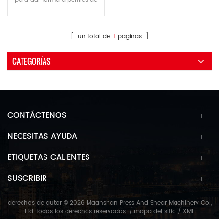
para dar forma a perfiles de
aluminio, acero plano, acero
cuadrado, acero redondo,
hierro angular, acero i, acero
[ un total de
1
paginas ]
h, tubos cuadrados, tubos
rectangulares, tubos
CATEGORÍAS
redondos y más.
CONTÁCTENOS
NECESITAS AYUDA
ETIQUETAS CALIENTES
SUSCRIBIR
derechos de autor © 2026 Maanshan Press And Shear Machinery Co.,
Ltd..todos los derechos reservados. /
mapa del sitio
/
XML